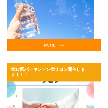
MORE >>
第17回パーキンソン病サロン開催しま
す！！！