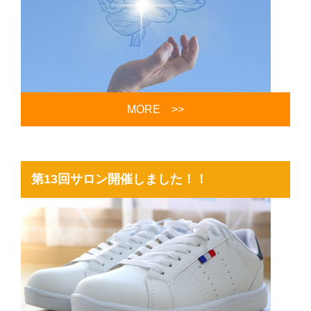
MORE >>
第13回サロン開催しました！！