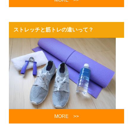
ストレッチと筋トレの違いって？
MORE >>