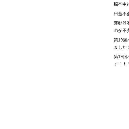
脳卒中
臼蓋不
運動器
のが不
第19
ました
第19
す！！