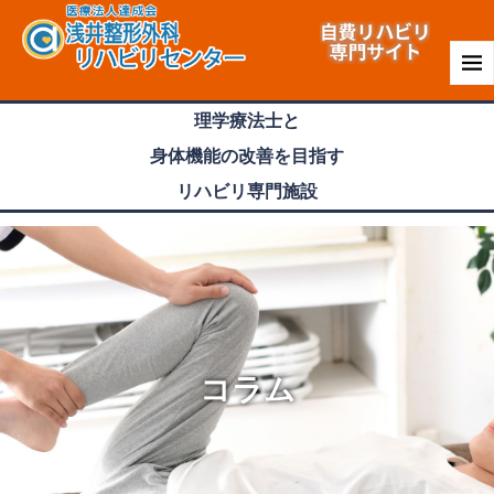
理学療法士
と
身体機能
の
改善
を目指す
リハビリ専門
施設
コラム