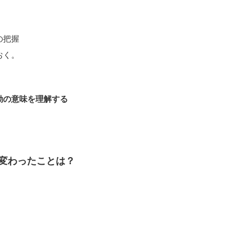
の把握
おく。
動の意味を理解する
変わったことは？