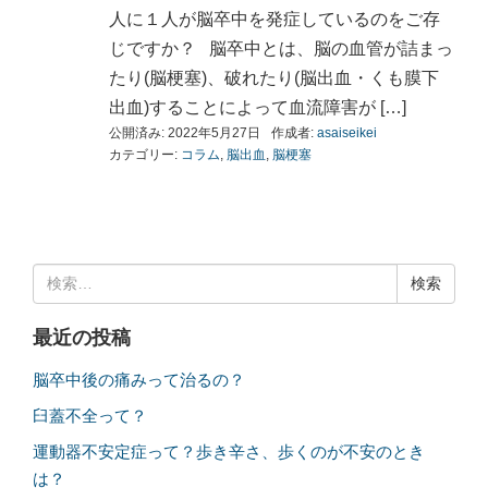
人に１人が脳卒中を発症しているのをご存
じですか？ 脳卒中とは、脳の血管が詰まっ
たり(脳梗塞)、破れたり(脳出血・くも膜下
出血)することによって血流障害が […]
公開済み: 2022年5月27日
作成者:
asaiseikei
カテゴリー:
コラム
,
脳出血
,
脳梗塞
検
索:
最近の投稿
脳卒中後の痛みって治るの？
臼蓋不全って？
運動器不安定症って？歩き辛さ、歩くのが不安のとき
は？