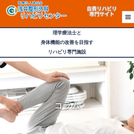
理学療法士
と
身体機能
の
改善
を目指す
リハビリ専門
施設
コラム