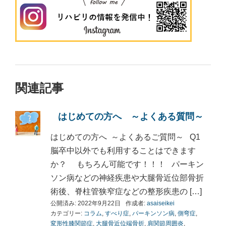
関連記事
はじめての方へ ～よくある質問～
はじめての方へ ～よくあるご質問～ Q1
脳卒中以外でも利用することはできます
か？ もちろん可能です！！！ パーキン
ソン病などの神経疾患や大腿骨近位部骨折
術後、脊柱管狭窄症などの整形疾患の […]
公開済み: 2022年9月22日
作成者:
asaiseikei
カテゴリー:
コラム
,
すべり症
,
パーキンソン病
,
側弯症
,
変形性膝関節症
,
大腿骨近位端骨折
,
肩関節周囲炎
,