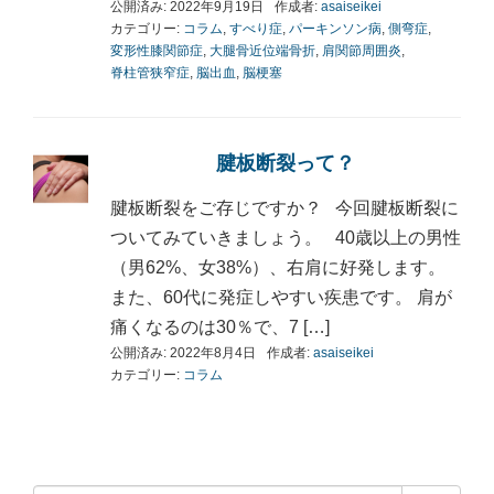
公開済み: 2022年9月19日
作成者:
asaiseikei
カテゴリー:
コラム
,
すべり症
,
パーキンソン病
,
側弯症
,
変形性膝関節症
,
大腿骨近位端骨折
,
肩関節周囲炎
,
脊柱管狭窄症
,
脳出血
,
脳梗塞
腱板断裂って？
腱板断裂をご存じですか？ 今回腱板断裂に
ついてみていきましょう。 40歳以上の男性
（男62%、女38%）、右肩に好発します。
また、60代に発症しやすい疾患です。 肩が
痛くなるのは30％で、7 […]
公開済み: 2022年8月4日
作成者:
asaiseikei
カテゴリー:
コラム