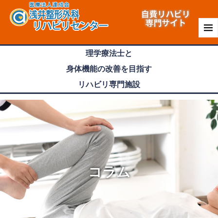
理学療法士
と
身体機能
の
改善
を目指す
リハビリ専門
施設
コラム