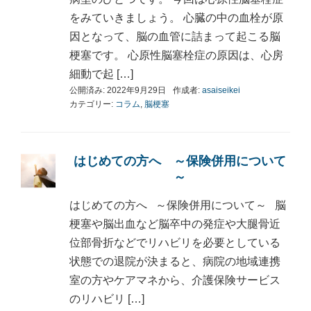
をみていきましょう。 心臓の中の血栓が原
因となって、脳の血管に詰まって起こる脳
梗塞です。 心原性脳塞栓症の原因は、心房
細動で起 […]
公開済み: 2022年9月29日
作成者:
asaiseikei
カテゴリー:
コラム
,
脳梗塞
はじめての方へ ～保険併用について
～
はじめての方へ ～保険併用について～ 脳
梗塞や脳出血など脳卒中の発症や大腿骨近
位部骨折などでリハビリを必要としている
状態での退院が決まると、病院の地域連携
室の方やケアマネから、介護保険サービス
のリハビリ […]