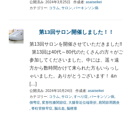
公開済み: 2024年3月25日
作成者:
asaiseikei
カテゴリー:
コラム
,
サロン
,
パーキンソン病
第13回サロン開催しました！！
第13回サロンを開催させていただきました!!
第13回は40代～80代のたくさんの方々がご
参加してくださいました。中には、遥々遠
方から数時間かけて来られた方もいらっし
ゃいました。ありがとうございます！ &n
[…]
公開済み: 2024年10月24日
作成者:
asaiseikei
カテゴリー:
コラム
,
サロン
,
すべり症
,
パーキンソン病
,
側弯症
,
変形性膝関節症
,
大腿骨近位端骨折
,
肩関節周囲炎
,
脊柱管狭窄症
,
脳出血
,
脳梗塞