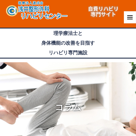
理学療法士
と
身体機能
の
改善
を目指す
リハビリ専門
施設
コラム