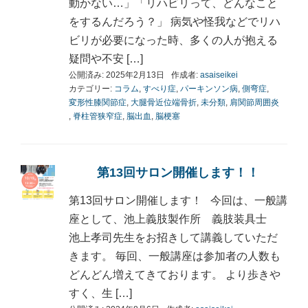
動かない…」「リハビリって、どんなこと
をするんだろう？」 病気や怪我などでリハ
ビリが必要になった時、多くの人が抱える
疑問や不安 […]
公開済み: 2025年2月13日
作成者:
asaiseikei
カテゴリー:
コラム
,
すべり症
,
パーキンソン病
,
側弯症
,
変形性膝関節症
,
大腿骨近位端骨折
,
未分類
,
肩関節周囲炎
,
脊柱管狭窄症
,
脳出血
,
脳梗塞
第13回サロン開催します！！
第13回サロン開催します！ 今回は、一般講
座として、池上義肢製作所 義肢装具士
池上孝司先生をお招きして講義していただ
きます。 毎回、一般講座は参加者の人数も
どんどん増えてきております。 より歩きや
すく、生 […]