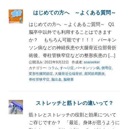
はじめての方へ ～よくある質問～
はじめての方へ ～よくあるご質問～ Q1
脳卒中以外でも利用することはできます
か？ もちろん可能です！！！ パーキン
ソン病などの神経疾患や大腿骨近位部骨折
術後、脊柱管狭窄症などの整形疾患の […]
公開済み: 2022年9月22日
作成者:
asaiseikei
カテゴリー:
コラム
,
すべり症
,
パーキンソン病
,
側弯症
,
変形性膝関節症
,
大腿骨近位端骨折
,
肩関節周囲炎
,
脊柱管狭窄症
,
脳出血
,
脳梗塞
ストレッチと筋トレの違いって？
筋トレとストレッチの役割と効果について
ご存じですか？ 「最近、身体が思うように