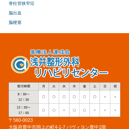
脊柱管狭窄症
脳出血
脳梗塞
〒560-0023
大阪府豊中市岡上の町4-1-7 パヴィヨン豊中1階