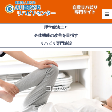
理学療法士
と
身体機能
の
改善
を目指す
リハビリ専門
施設
コラム