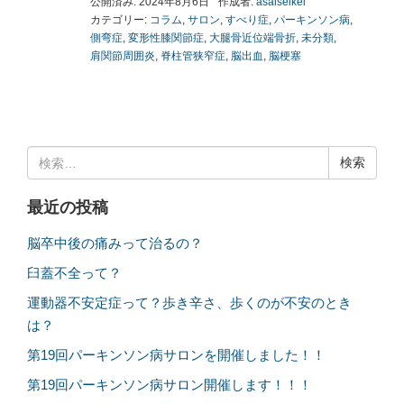
公開済み: 2024年8月6日
作成者:
asaiseikei
カテゴリー:
コラム
,
サロン
,
すべり症
,
パーキンソン病
,
側弯症
,
変形性膝関節症
,
大腿骨近位端骨折
,
未分類
,
肩関節周囲炎
,
脊柱管狭窄症
,
脳出血
,
脳梗塞
検
索:
最近の投稿
脳卒中後の痛みって治るの？
臼蓋不全って？
運動器不安定症って？歩き辛さ、歩くのが不安のとき
は？
第19回パーキンソン病サロンを開催しました！！
第19回パーキンソン病サロン開催します！！！