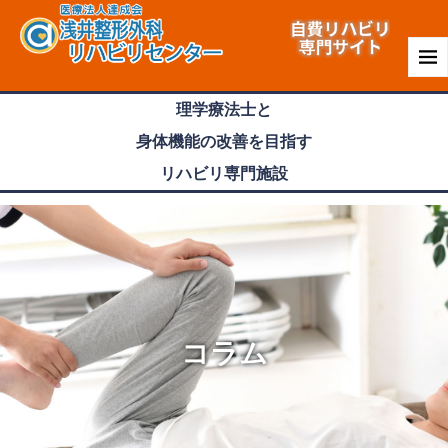
理学療法士
と
身体機能
の
改善
を目指す
リハビリ専門
施設
コラム