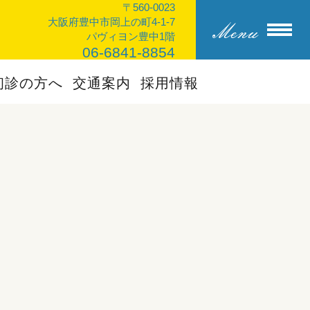
〒560-0023
大阪府豊中市岡上の町4-1-7
パヴィヨン豊中1階
06-6841-8854
初診の方へ
交通案内
採用情報