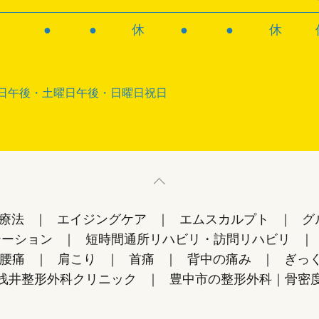
●
●
休
●
●
休
日午後・土曜日午後・日曜日祝日
F療法
エイジングケア
エムスカルプト
グ
テーション
短時間通所リハビリ・訪問リハビリ
腰痛
肩こり
首痛
背中の痛み
ぎっ
浅井整形外科クリニック
豊中市の整形外科｜骨密